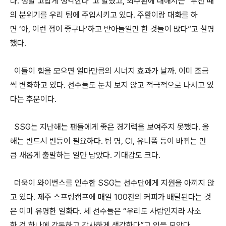
다
.
정말
고맙게
생각한다
”
고
말했고
,
최주환에
대해서는
“
두산
때
의
분위기를
우리
팀에
주입시키고
있다
.
주환이랑
대화를
하
면
‘
아
,
이런
점이
좋구나
’
하고
받아들일만
한
것들이
많다
”
고
설명
했다
.
이들이
힘을
모으면
얼마만큼의
시너지
효과가
날까
.
이미
조금
씩
변화하고
있다
.
선수들도
눈치
보지
않고
적극적으로
나서고
있
다는
후문이다
.
SSG
는
지난해는
팬들에게 좋은 경기력을 보여주지 못했다
.
올
해는
반드시
반등이
필요하다
.
팀
명
, CI,
유니폼
등이
바뀌는
만
큼
새롭게
출발하는
일만
남았다
.
기대감도
크다
.
더욱이
와이번스
를
인수한
SSG
는
선수단에게
지원을
아끼지
않
고
있다
.
제주
스프링캠프에
매일
100
잔의
커피가
배달된다는
것
은
이미
유명한
일화다
.
세
선수들은
“
우리도
사람인지라
사소
한
것
하나에
감동하고
감사하게
생각한다
”
고
입을
모았다
.