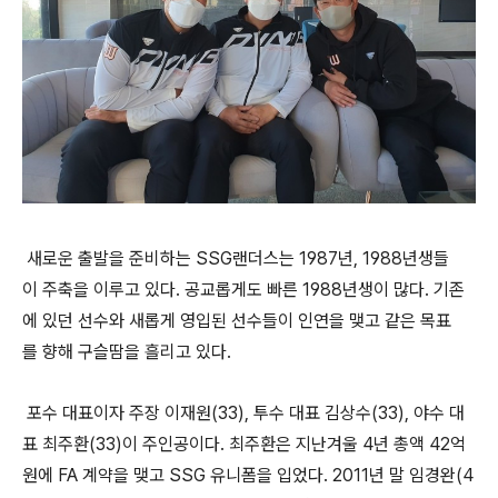
새로운
출발을
준비하는
SSG
랜더스는
1987
년
, 1988
년생들
이
주축을
이루고
있다
.
공교롭게도
빠른
1988
년생이
많다
.
기존
에
있던
선수와
새롭게
영입된
선수들이
인연을
맺고
같은
목표
를
향해
구슬땀을
흘리고
있다
.
포수
대표이자
주장
이재원
(33),
투수
대표
김상수
(33),
야수
대
표
최주환
(33)
이
주인공이다
.
최주환은
지난겨울
4
년
총액
42
억
원에
FA
계약을
맺고
SSG
유니폼을
입었다
. 2011
년
말
임경완
(4