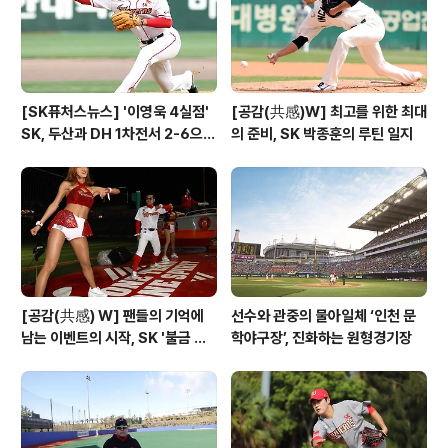
[SK퓨처스뉴스] '이영욱 4실점'
[공감(共感)W] 최고를 위한 최대
SK, 두산과 DH 1차전서 2-6으로
의 준비, SK 박종훈의 루틴 일지
패배
[공감(共感) W] 팬들의 기억에
선수와 관중의 물아일체 ‘인천 문
남는 이벤트의 시작, SK '불금 데
학야구장’, 진화하는 원형경기장
이'