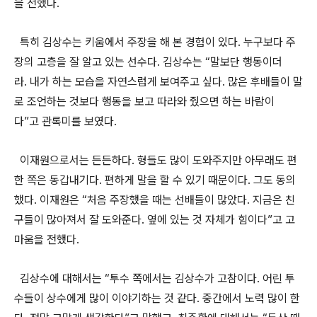
을
전했다
.
특히
김상수는
키움에서
주장을
해
본
경험이
있다
.
누구보다
주
장의
고층을
잘
알고
있는
선수다
.
김상수는
“
말보단
행동이더
라
.
내가
하는
모습을
자연스럽게
보여주고
싶다
.
많은
후배들이
말
로
조언하는
것보다
행동을
보고
따라와
줬으면
하는
바람이
다
”
고
관록미를
보였다
.
이재원으로서는
든든하다
.
형들도
많이
도와주지만
아무래도
편
한
쪽은
동갑내기다
.
편하게
말을
할
수
있기
때문이다
.
그도
동의
했다
.
이재원은
“
처음
주장했을
때는
선배들이
많았다
.
지금은
친
구들이
많아져서
잘
도와준다
.
옆에
있는
것
자체가
힘이다
”
고
고
마움을
전했다
.
김상수에
대해서는
“
투수
쪽에서는
김상수가
고참이다
.
어린
투
수들이
상수에게
많이
이야기하는
것
같다
.
중간에서
노력
많이
한