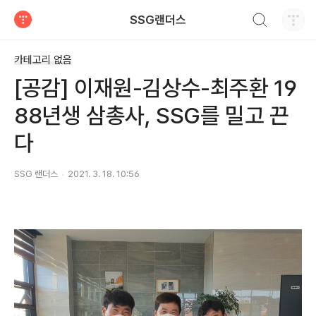
검색하기
SSG랜더스
티스토리
카테고리 없음
[공감] 이재원-김상수-최주환 19
88년생 삼총사, SSG를 밀고 끈
다
SSG 랜더스
2021. 3. 18. 10:56