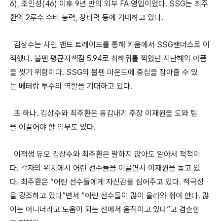
6),
조인성
(46)
이후
9
년
만의
외부
FA
영입이었다
.
SSG
는
최주
환의
2
루수
수비
능력
,
장타력
등에
기대하고
있다
.
김상수는
사인
앤드
트레이드를
통해
키움에서
SSG
랜더스로
이
적했다
.
불펜
평균자책점
5.94
로
최하위를
찍었던
지난해의
아픔
을
씻기
위함이다
.
SSG
의
불펜
마운드에
중심을
잡아줄
수
있
는
베테랑
투수의
역할을
기대하고
있다
.
또
하나
.
김상수와
최주환은
동갑내기
주장
이재원을
도와
팀
을
이끌어야
할
임무도
있다
.
이적생
듀오
김상수와
최주환은
말하지
않아도
알아서
척척이
다
.
각자의
위치에서
어린
선수들을
이끌면서
이재원을
돕고
있
다
.
최주환은
“
어린
선수들에게
자신감을
심어주고
있다
.
적극성
을
강조하고
있다
”
면서
“
어린
선수들이
많이
올라와
줘야
한다
.
많
이는
아니더라고
도움이
되는
선에서
움직이고
있다
”
고
겸손함