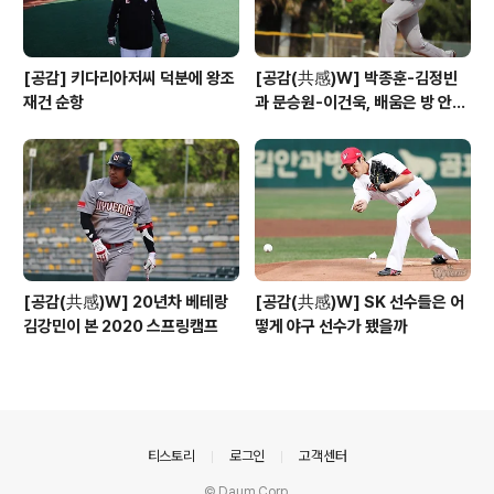
[공감] 키다리아저씨 덕분에 왕조
[공감(共感)W] 박종훈-김정빈
재건 순항
과 문승원-이건욱, 배움은 방 안에
도 있다
[공감(共感)W] 20년차 베테랑
[공감(共感)W] SK 선수들은 어
김강민이 본 2020 스프링캠프
떻게 야구 선수가 됐을까
의안내
티스토리
로그인
고객센터
© Daum Corp.