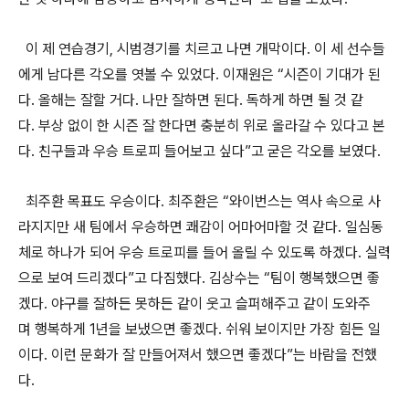
이 제
연습경기
,
시범경기를
치르고
나면
개막이다
.
이
세
선수들
에게
남다른
각오를
엿볼
수
있었다
.
이재원은
“
시즌이
기대가
된
다
.
올해는
잘할
거다
.
나만
잘하면
된다
.
독하게
하면
될
것
같
다
.
부상
없이
한
시즌
잘
한다면
충분히
위로
올라갈
수
있다고
본
다
.
친구들과
우승
트로피
들어보고
싶다
”
고
굳은
각오를
보였다
.
최주환
목표도
우승이다
.
최주환은
“
와이번스는
역사
속으로
사
라지지만
새
팀에서
우승하면
쾌감이
어마어마할
것
같다
.
일심동
체로
하나가
되어
우승
트로피를
들어
올릴
수
있도록
하겠다
.
실력
으로
보여
드리겠다
”
고
다짐했다
.
김상수는
“
팀이
행복했으면
좋
겠다
.
야구를
잘하든
못하든
같이
웃고
슬퍼해주고
같이
도와주
며
행복하게
1
년을
보냈으면
좋겠다
.
쉬워
보이지만
가장
힘든
일
이다
.
이런
문화가
잘
만들어져서
했으면
좋겠다
”
는
바람을
전했
다
.