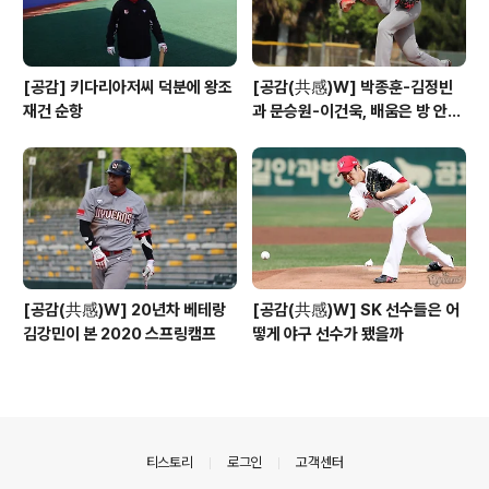
[공감] 키다리아저씨 덕분에 왕조
[공감(共感)W] 박종훈-김정빈
재건 순항
과 문승원-이건욱, 배움은 방 안에
도 있다
[공감(共感)W] 20년차 베테랑
[공감(共感)W] SK 선수들은 어
김강민이 본 2020 스프링캠프
떻게 야구 선수가 됐을까
의안내
티스토리
로그인
고객센터