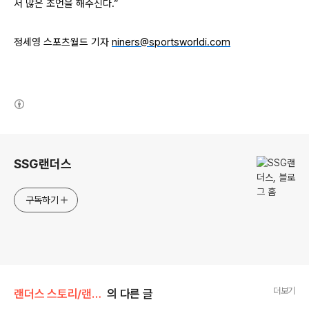
서 많은 조언을 해주신다.”
정세영 스포츠월드 기자
niners@sportsworldi.com
(새창열림)
로그 정보
SSG랜더스
구독하기
더보기
랜더스 스토리/랜더스人
의 다른 글