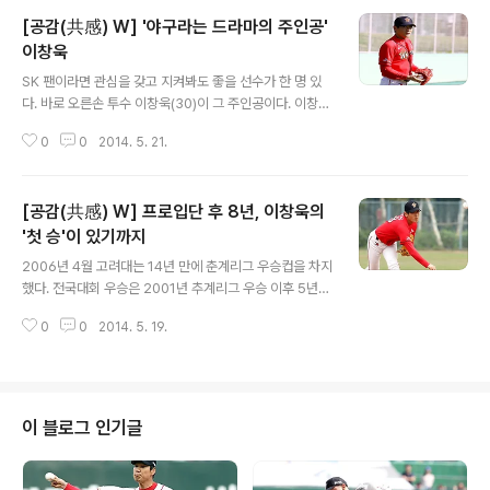
[공감(共感) W] '야구라는 드라마의 주인공'
이창욱
글 내용
SK 팬이라면 관심을 갖고 지켜봐도 좋을 선수가 한 명 있
다. 바로 오른손 투수 이창욱(30)이 그 주인공이다. 이창욱
은 20일까지 3경기에 등판해 평균자책점이 10.38(4⅓이
0
0
2014. 5. 21.
닝 5자책점)에 머무르고 있다. 표면적으로 드러나는 성적
은 분명 좋지 않다. 필승조라고 하기에도 아직 역할도 크지
않다. 하지만 이 선수가 밟아온 험난했던 '시간'을 생각하면
[공감(共感) W] 프로입단 후 8년, 이창욱의
마운드에서 던지는 공 하나하나가 '드라마'다. 이창욱은 2
007년 신인 드래프트에서 2차 1번 지명을 받았다. 당시 1
'첫 승'이 있기까지
글 내용
차 1번으로 비룡군단의 부름을 받은 선수가 에이스 김광현
2006년 4월 고려대는 14년 만에 춘계리그 우승컵을 차지
이다. 드래프트 동기가 양현종(KIA)과 김혁민(한화), 백정
했다. 전국대회 우승은 2001년 추계리그 우승 이후 5년
현(삼성). 당시 받았던 계약금이 1억3000만원이었을 정도
만이었다. 누구보다 2승 평균자책점 0.69를 기록하며 마
로 팀에서는 우완 투수 중 최고 기대주였다. 당시 고려대 에
0
0
2014. 5. 19.
운드를 버텨준 에이스의 역할이 주효했다. 이 선수는 결국
이스하면..
최우수선수상을 받았고, 그해 8월에 열린 신인 드래프트에
서 2차 1순위로 비룡군단 유니폼을 입었다. 주인공은 SK
오른손 투수 이창욱(30)이다. SK는 지난 16일부터 열렸던
한화와의 원정 3연전에서 '1승'보다 값진 '이창욱'이라는
이 블로그 인기글
선수 발굴에 성공했다. 이창욱은 17일 경기에서 2이닝 1피
안타 무실점 호투하며 프로 지명 8년 만에 값진 첫 승을 거
뒀다. 끝내기를 맞을 수 있는 연장 11회 등판해 첫 타자 정