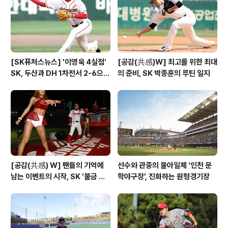
범모(27)에 안타를 허용했지만 정근우(32)와 김태균(3
2), ..
[SK퓨처스뉴스] '이영욱 4실점'
[공감(共感)W] 최고를 위한 최대
SK, 두산과 DH 1차전서 2-6으로
의 준비, SK 박종훈의 루틴 일지
패배
[공감(共感) W] 팬들의 기억에
선수와 관중의 물아일체 ‘인천 문
남는 이벤트의 시작, SK '불금 데
학야구장’, 진화하는 원형경기장
이'