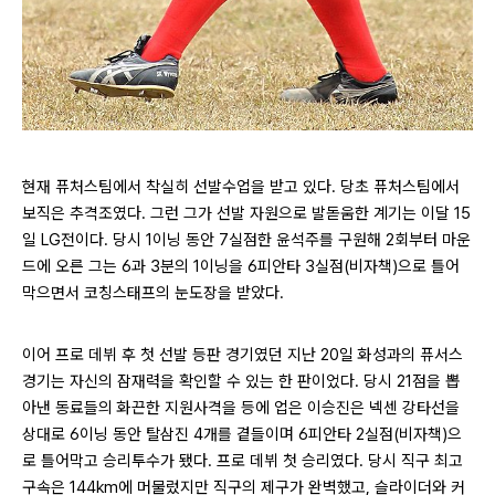
현재 퓨처스팀에서 착실히 선발수업을 받고 있다. 당초 퓨처스팀에서
보직은 추격조였다. 그런 그가 선발 자원으로 발돋움한 계기는 이달 15
일 LG전이다. 당시 1이닝 동안 7실점한 윤석주를 구원해 2회부터 마운
드에 오른 그는 6과 3분의 1이닝을 6피안타 3실점(비자책)으로 틀어
막으면서 코칭스태프의 눈도장을 받았다.
이어 프로 데뷔 후 첫 선발 등판 경기였던 지난 20일 화성과의 퓨서스
경기는 자신의 잠재력을 확인할 수 있는 한 판이었다. 당시 21점을 뽑
아낸 동료들의 화끈한 지원사격을 등에 업은 이승진은 넥센 강타선을
상대로 6이닝 동안 탈삼진 4개를 곁들이며 6피안타 2실점(비자책)으
로 틀어막고 승리투수가 됐다. 프로 데뷔 첫 승리였다. 당시 직구 최고
구속은 144km에 머물렀지만 직구의 제구가 완벽했고, 슬라이더와 커