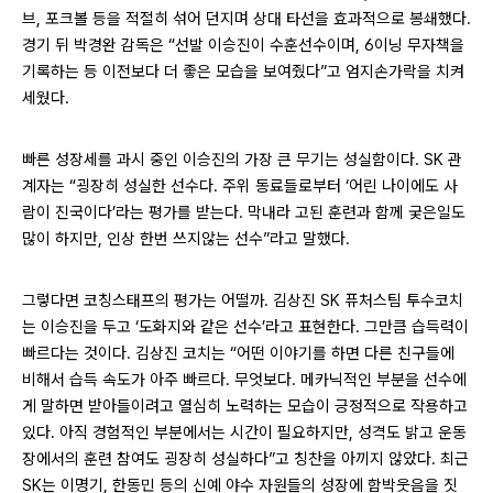
브, 포크볼 등을 적절히 섞어 던지며 상대 타선을 효과적으로 봉쇄했다.
경기 뒤 박경완 감독은 “선발 이승진이 수훈선수이며, 6이닝 무자책을
기록하는 등 이전보다 더 좋은 모습을 보여줬다”고 엄지손가락을 치켜
세웠다.
빠른 성장세를 과시 중인 이승진의 가장 큰 무기는 성실함이다. SK 관
계자는 “굉장히 성실한 선수다. 주위 동료들로부터 ‘어린 나이에도 사
람이 진국이다’라는 평가를 받는다. 막내라 고된 훈련과 함께 궂은일도
많이 하지만, 인상 한번 쓰지않는 선수”라고 말했다.
그렇다면 코칭스태프의 평가는 어떨까. 김상진 SK 퓨처스팀 투수코치
는 이승진을 두고 ‘도화지와 같은 선수’라고 표현한다. 그만큼 습득력이
빠르다는 것이다. 김상진 코치는 “어떤 이야기를 하면 다른 친구들에
비해서 습득 속도가 아주 빠르다. 무엇보다. 메카닉적인 부분을 선수에
게 말하면 받아들이려고 열심히 노력하는 모습이 긍정적으로 작용하고
있다. 아직 경험적인 부분에서는 시간이 필요하지만, 성격도 밝고 운동
장에서의 훈련 참여도 굉장히 성실하다”고 칭찬을 아끼지 않았다. 최근
SK는 이명기, 한동민 등의 신예 야수 자원들의 성장에 함박웃음을 짓