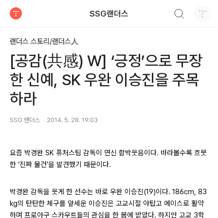
검색하기
SSG랜더스
티스토리
랜더스 스토리/랜더스人
[공감(共感) W] ‘긍정’으로 무장
한 신예, SK 우완 이승진을 주목
하라
SSG 랜더스
2014. 5. 28. 19:03
요즘 박경완 SK 퓨처스팀 감독이 연신 함박웃음이다. 바라볼수록 흐뭇
한 ‘진짜 물건’을 발견했기 때문이다.
박경완 감독을 웃게 한 선수는 바로 우완 이승진(19)이다. 186cm, 83
kg의 탄탄한 체구를 앞세운 이승진은 고교시절 야탑고 에이스로 활약
하며 프로야구 스카우트들의 관심을 한 몸에 받았다. 하지만 고교 3학