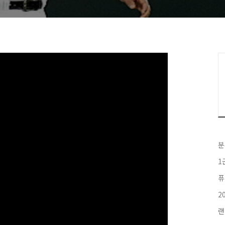
분
1
퓨
2
랜