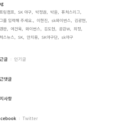
ag
프링캠프,
SK 야구,
박정권,
박윤,
퓨처스리그,
그를 입력해 주세요.,
이한진,
sk와이번스,
김광현,
경완,
여건욱,
와이번스,
김도현,
공감W,
최정,
처스뉴스,
SK,
안치용,
SK야구단,
sk야구,
근글
인기글
근댓글
지사항
acebook
Twitter