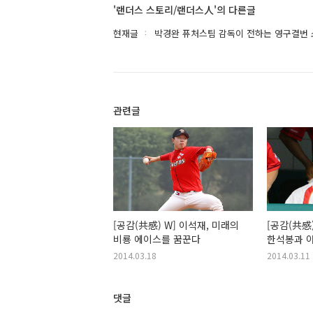
'랜더스 스토리/랜더스人'의 다른글
현재글
박경완 퓨처스팀 감독이 전하는 영구결번
관련글
[공감(共感) W] 이석재, 미래의
[공감(共感)
비룡 에이스를 꿈꾼다
한석봉과 
2014.03.18
2014.03.11
댓글