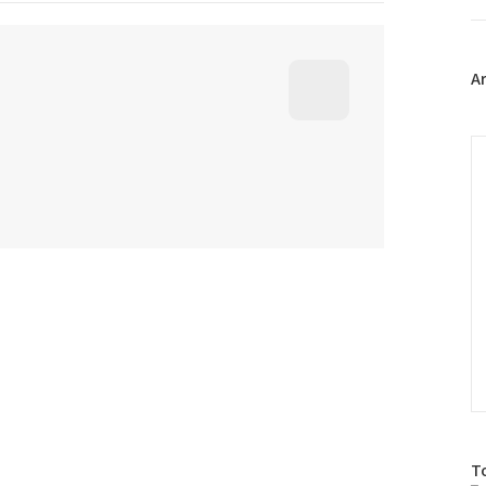
트
위
터
플
A
러
그
인
C
방
T