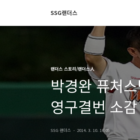
SSG랜더스
랜더스 스토리/랜더스人
박경완 퓨처스
영구결번 소감
SSG 랜더스
2014. 3. 10. 16:05