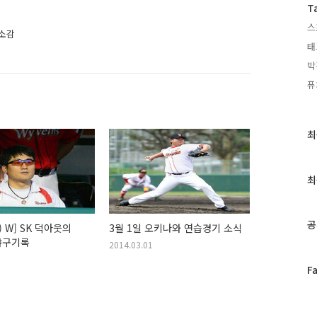
T
스
 소감
태
박
퓨
최
최
근
글
과
최
인
기
글
공
 W] SK 덕아웃의
3월 1일 오키나와 연습경기 소식
야구기록
2014.03.01
페
F
이
스
북