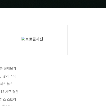
류 전체보기
군 경기 소식
처스 뉴스
013 시즌 결산
더스 스토리
랜더스人