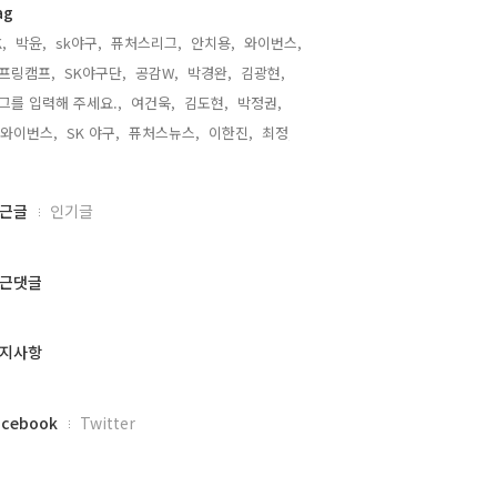
ag
,
박윤,
sk야구,
퓨처스리그,
안치용,
와이번스,
프링캠프,
SK야구단,
공감W,
박경완,
김광현,
그를 입력해 주세요.,
여건욱,
김도현,
박정권,
k와이번스,
SK 야구,
퓨처스뉴스,
이한진,
최정,
근글
인기글
근댓글
지사항
acebook
Twitter