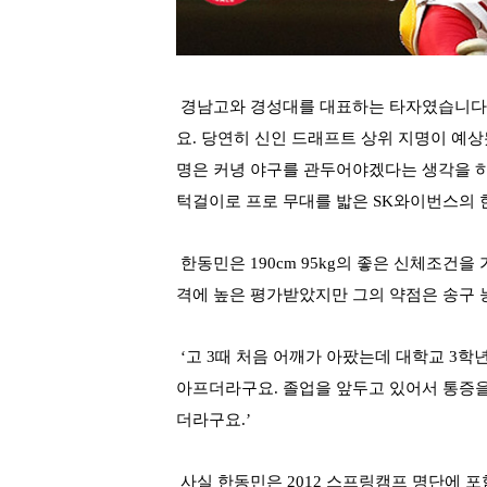
경남고와 경성대를 대표하는 타자였습니다
요
.
당연히 신인 드래프트 상위 지명이 예
명은 커녕 야구를 관두어야겠다는 생각을 하
턱걸이로 프로 무대를 밟은 SK와이번스의 
한동민은
190cm 95kg
의 좋은 신체조건을
격에 높은 평가받았지만 그의 약점은 송구
‘
고
3
때 처음 어깨가 아팠는데 대학교
3
학년
아프더라구요
.
졸업을 앞두고 있어서 통증을
더라구요
.’
사실 한동민은 2012 스프링캠프 명단에 