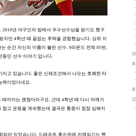
. 2010
년 야구인의 밤에서 우수선수상을 받기도 했구
상됬지만
4
학년 때 끝없는 추락을 경험했습니다
.
상위 지
는 순간 자신의 이름이 불린 선수
. 9
라운드 전체
85
번,
2
한동민 선수 이야기 입니다.
포
 가지고 있습니다
.
좋은 신체조건에서 나오는 호쾌한 타
 능력이었다네요.
온
2
 때까지는 괜찮더라구요
.
근데
4
학년 때 다시 어깨가
 참고 운동을 계속했는데 결국은 통증이 점점 심해지
포함되어 있었습니다
. 드래프트 후순위에 지명되기는 했