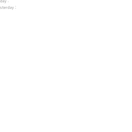
day :
sterday :