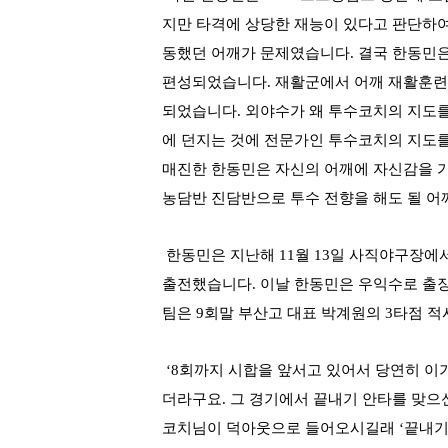
지만 타격에 상당한 재능이 있다고 판단하여
동했던 어깨가 문제였습니다
. 결국
한동민은
편성되었습니다
. 재활군에서
어깨 재활훈련
되었습니다
.
외야수가 왜 투수코치의 지도
에 던지는 것에 전문가인 투수코치의 지도
매진한 한동민은 자신의 어깨에 자신감을 
농담반 진담반으로 투수 전향을 해도 될 어
한동민은 지난해
11
월
13
일 사직야구장에서
출전했습니다
.
이날 한동민은 우익수로 출
팀은 9
회말 부산고 대표 박계원의
3
타점 적
‘8
회까지 시합을 앞서고 있어서 당연히 이
더라구요
.
그 경기에서 끝내기 안타를 맞으
코치님이 덕아웃으로 들어오시길래
‘
끝내