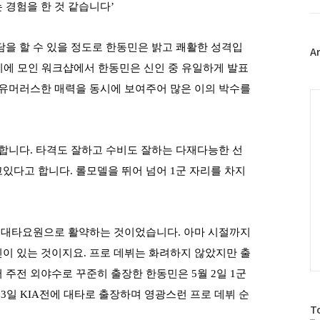
 경험을 한 것 같습니다
’
트
위
터
을 할 수 있을 정도로 한동민은 밝고 쾌활한 성격입
플
A
러
자리에 모인 워크샵에서 한동민은 신인 중 유일하게 발표
그
 유머러스한 매력을 동시에 보여주어 많은 이의 박수를
인
C
 합니다
.
타격도 잘하고 수비도 잘하는 다재다능한 선
있다고 합니다. 롤모델을 뛰어 넘어 1군 자리를 차지
 대타요원으로 활약하는 것이었습니다.
아마 시절까지
이 있는 것이지요. 프로 데뷔는 화려하지 않았지만
출
서
주전 외야수로 꾸준히 출장한 한동민은 5월 2일 1군
3일 KIA전에 대타로 출장하며 영광스런 프로 데뷔 순
방
T