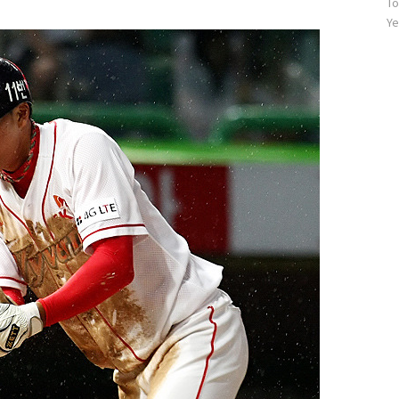
To
문
자
Ye
수