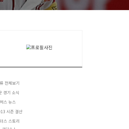
류 전체보기
군 경기 소식
처스 뉴스
013 시즌 결산
더스 스토리
랜더스人