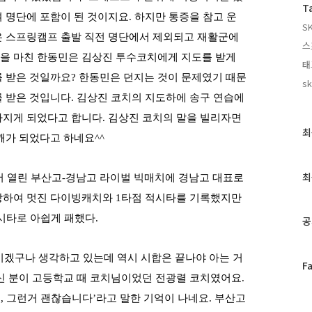
T
 명단에 포함이 된 것이지요.
하지만 통증을 참고 운
SK
 스프링캠프 출발 직전 명단에서 제외되고 재활군에
스
을 마친 한동민은 김상진 투수코치에게 지도를 받게
태
를 받은 것일까요
?
한동민은 던지는 것이 문제였기 때문
s
를 받은 것입니다
. 김상진 코치의 지도하에
송구 연습에
가지게 되었다고 합니다
.
김상진 코치의 말을 빌리자면
최
최
깨가 되었다고 하네요^^
근
글
과
최
 열린 부산고
-
경남고 라이벌 빅매치에 경남고 대표로
인
장하여 멋진 다이빙캐치와
1
타점 적시타를 기록했지만
기
글
시타로 아쉽게 패했다
.
공
기겠구나 생각하고 있는데 역시 시합은 끝나야 아는 거
페
F
이
신 분이 고등학교 때 코치님이었던 전광렬 코치였어요
.
스
기
,
그런거 괜찮습니다
’
라고 말한 기억이 나네요
.
부산고
북