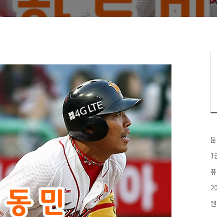
분
1
퓨
2
랜