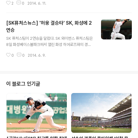
2
0
2014. 6. 11.
두산과 퓨처스리그 맞대결에서 6-2로 이겼다. 이날 승리
로 SK는 20승3무19패를 기록, 승률 5할을 넘어섰다. 북
부리그 2위 LG와는 4.5게임차 뒤진 3위. 1-1 동점이던 4
[SK퓨처스뉴스] '허웅 결승타' SK, 화성에 2
회, 1사 2루서 4번 지명타자 김상현이 우중간을 가르는 3
루타를 작렬시키며 결승타의 주인공이 됐다. 이날의 승부
연승
글 내용
도 4회 갈렸다. 3번 타자 3루수로 나선 최정이 1회부터 상
SK 퓨처스팀이 2연승을 달렸다. SK 와이번스 퓨처스팀은
대 선발 강동연을 상대로 솔로포를 쏘아올리며 순조롭게
8일 화성베이스볼파크에서 열린 화성 히어로즈와의 경기
출발한 SK. 1회말 SK 선발 이한진이 테이블세터진을 상대
에서 6-4로 승리했다. 2연승을 달린 SK는 이번 주 치른 5
로 연속 안타를 허용하며 2사 1,2루 위기를 맞은 가운데 김
0
0
2014. 6. 9.
경기에서 4승 1패를 기록하면서 상승세를 이어갔다. 달아
진형에게 적시타..
오른 타격감은 꾸준히 이어졌다. SK는 이날 11안타로 6득
점을 올렸다. 박재상이 3안타 1타점 1득점, 박정권이 2안
타 1타점 2득점, 허웅이 1안타 2타점 1득점으로 승리를 합
작했다. 3번 타자 3루수로 선발 출장한 최정은 3타수 1안
이 블로그 인기글
타 1타점을 기록했다. SK가 앞서면 화성이 뒤쫓는 흐름이
었다. SK가 1회말 1사 3루에서 최정의 좌전 적시타로 선취
점을 올렸다. 화성이 4회 동점을 만들었다. 볼넷으로 걸어
나간 선두타자 오윤이 홍성갑의 좌전 안타와 백승룡의 희
생번트로 3루에 ..