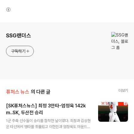
(새창열림)
로그 정보
SSG랜더스
구독하기
더보기
퓨처스 뉴스
의 다른 글
[SK퓨처스뉴스] 최정 3안타-엄정욱 142k
m..SK, 두산전 승리
글 내용
1군 주축 선수들이 승리를 합작한 날이었다. 최정과 김상현
은 타선에서 맹타를 휘둘렀고 이한진과 엄정욱도 마운드에
서 든든한 호투를 펼쳤다. SK는 10일 이천구장에서 열린