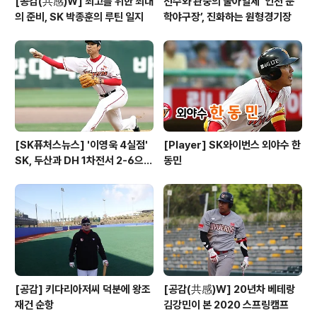
[공감(共感)W] 최고를 위한 최대
선수와 관중의 물아일체 ‘인천 문
의 준비, SK 박종훈의 루틴 일지
학야구장’, 진화하는 원형경기장
[SK퓨처스뉴스] '이영욱 4실점'
[Player] SK와이번스 외야수 한
SK, 두산과 DH 1차전서 2-6으로
동민
패배
[공감] 키다리아저씨 덕분에 왕조
[공감(共感)W] 20년차 베테랑
재건 순항
김강민이 본 2020 스프링캠프