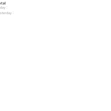
otal
day :
sterday :