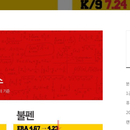
분
1
퓨
2
랜