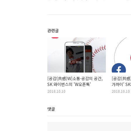
관련글
[공감(共感)W]소통·공감의 공간,
[공감(共感)
SK 와이번스의 'W오픈톡'
가까이’ SK
손가락으로
2018.10.10
2018.10.10
댓글