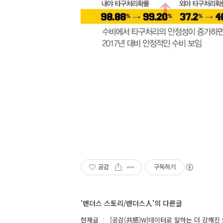
공감
구독하기
'랜더스 스토리/랜더스人'의 다른글
현재글
[공감(共感)W]데이터로 말하는 더 강해진