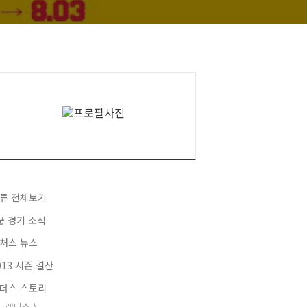
류 전체보기
군 경기 소식
처스 뉴스
013 시즌 결산
더스 스토리
랜더스人