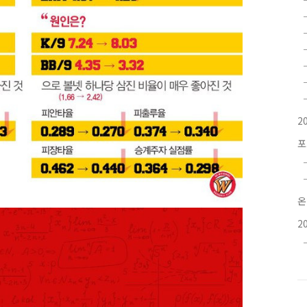
2
포
온
2