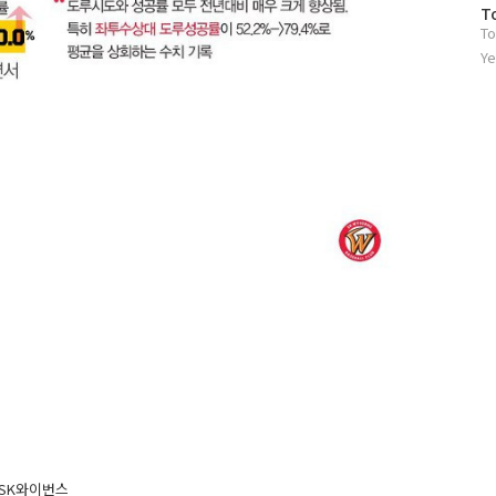
방
T
To
문
자
Ye
수
 SK와이번스