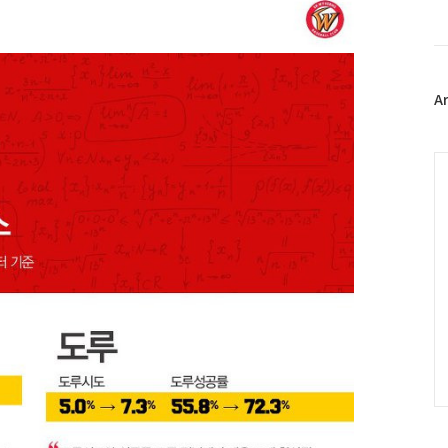
북
트
위
터
플
A
러
그
인
C