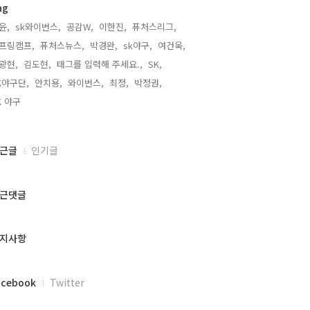
ag
윤,
sk와이번스,
공감W,
이한진,
퓨처스리그,
프링캠프,
퓨처스뉴스,
박경완,
sk야구,
여건욱,
광현,
김도현,
태그를 입력해 주세요.,
SK,
K야구단,
안치용,
와이번스,
최정,
박정권,
K 야구,
근글
인기글
근댓글
지사항
acebook
Twitter