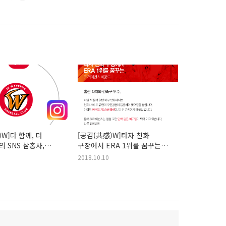
W]다 함께, 더
[공감(共感)W]타자 친화
의 SNS 삼총사,
구장에서 ERA 1위를 꿈꾸는
 통하는 감성
SK와이번스 마운드
2018.10.10