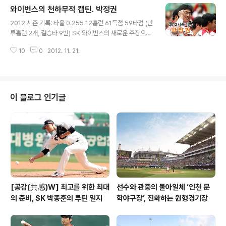
와이번스의 천하무적 캡틴. 박정권
문이다. 정우람은 프로 데뷔 후 7년간 16개의 세이브를 기
글 내용
록했지만 풀타임 마무리로 나서는 것은 처음. 부담을 가질
2012 시즌 기록: 타율 0.255 12홈런 61득점 59타점 (만
수 밖에 없었다. 하지만 정우람은 4월 한 달간 8경기에서
루홈런 2개, 결승타 9번) SK 와이번스의 새로운 주장으로
무실점 행진을 이어가며 변신에 성공했다. 하지만 5월과 6
2012 시즌을 맞이한 박정권. 작년 시즌 부진을 떨쳐내기
월 잔 부상과 컨디션 난조로 힘든 시간을 보냈다. 세이브는
10
0
2012. 11. 21.
위해 스프링캠프부터 굵은 땀방울을 흘렸다. 훈련에 매진
차곡차곡 쌓아갔지만 컨디션이 좋을 때의 좋지 않을 때..
한 덕분인지 시범경기부터 불망망이를 휘둘렀다. 시범경기
에서 0.459(37타수 17안타)의 타율과 1홈런 4타점을 기
록하며 쾌조의 스타트를 끊은 박정권. 하지만 본격적으로
시즌이 시작되자 정반대의 모습을 보인다. 4월 한 달간 0.1
이 블로그 인기글
55의 타율을 기록하며 최악의 스타트를 끊는다. 5월에 4
월보다는 한결 나아진 모습을 보여줬지만 규정타석을 채운
타자 중 타율 최하위(0.184)를 기록하며 1군 엔트리에서
제외된다. 퓨처스리그에 출장하며 타격감을 끌어올린 박정
권은 열흘 ..
[공감(共感)W] 최고를 위한 최대
선수와 관중의 물아일체 ‘인천 문
의 준비, SK 박종훈의 루틴 일지
학야구장’, 진화하는 원형경기장