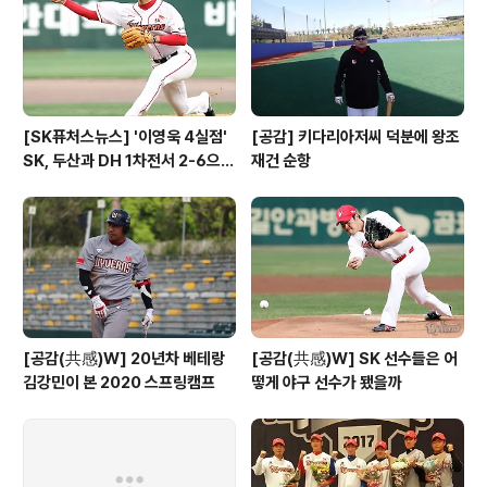
[SK퓨처스뉴스] '이영욱 4실점'
[공감] 키다리아저씨 덕분에 왕조
SK, 두산과 DH 1차전서 2-6으로
재건 순항
패배
[공감(共感)W] 20년차 베테랑
[공감(共感)W] SK 선수들은 어
김강민이 본 2020 스프링캠프
떻게 야구 선수가 됐을까