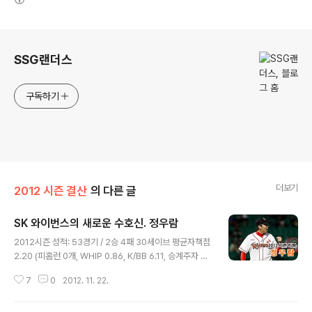
로그 정보
SSG랜더스
구독하기
더보기
2012 시즌 결산
의 다른 글
SK 와이번스의 새로운 수호신. 정우람
글 내용
2012시즌 성적: 53경기 / 2승 4패 30세이브 평균자책점
2.20 (피홈런 0개, WHIP 0.86, K/BB 6.11, 승계주자 실
점 허용률 0.115) 최근 몇 년간 SK 와이번스 마운드의 핵
7
0
2012. 11. 22.
으로 활약한 정우람. 최강의 좌완 셋업맨으로 이름을 알렸
지만 마무리 투수로 시즌을 시작한다. 시즌 시작 전 마무리
투수로 낙점한 엄정욱의 구위가 생각보다 좋지 않았기 때