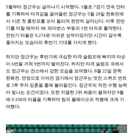
5월부터
정근우는 살아나기 시작했다
. 5
월초
7
경기 연속 안타
를 기록하며 타격감을 끌어올린 정근우는
5
월
20
일 한화전에
서 시즌 첫 홈런포를 쏘아 올리며 완전히 살아난다
.
이후 전반
기를 마칠 때까지
SK
와이번스 부동의
1
번 타자로 활약한다
.
전반기 타율은
0.274
로 아쉬운 성적이었지만 시간이 갈수록
좋아지는 모습이라 후반기 기대를 가지게 했다
.
하지만 정근우는 후반기에 극심한 타격 슬럼프에 빠지며 타순
이
6
번을 거쳐
9
번까지 떨어진다
. 하지만
타격 슬럼프 속에서
도 정근우는 찬스에서 강한 모습을 보여줬다
. 8
월
22
일 문학
한화전
.
연장으로 이어진 경기에서 정근우는 멋진 스퀴즈 번트
로
3
루 주자 임훈을 홈에 불러들인다
.
정근우의 작전 수행 능력
이 빛나는 순간이었다
.
또한 치열한
2
위 싸움이 펼쳐지던
9
월
에
0.338
의 타율을 기록하며 팀의 플레이오프 직행에 크게 기
여했다
.