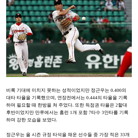
비록 기대에 미치지 못하는 성적이었지만 정근우는
0.400
의
대타 타율을 기록했으며
,
연장전에서는
0.444
의 타율을 기록
하며 필요할 때 한방을 쳐 주었다
. 또한
득점권 타율은
2
할대
후반이었지만 만루에서는 홈런
1
개 포함
7
타수
3
안타를 기록
하며 강한 모습을 보였다
.
정근우는 올 시즌 규정 타석을 채운 선수들 중 가장 적은
33
개