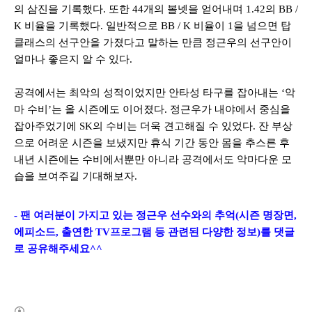
의 삼진을 기록했다
.
또한
44
개의 볼넷을 얻어내며
1.42
의
BB /
K
비율을 기록했다
.
일반적으로
BB / K
비율이
1
을 넘으면 탑
클래스의 선구안을 가졌다고 말하는 만큼 정근우의 선구안이
얼마나 좋은지 알 수 있다
.
공격에서는 최악의 성적이었지만 안타성 타구를 잡아내는
‘
악
마 수비
’
는 올 시즌에도 이어졌다
.
정근우가 내야에서 중심을
잡아주었기에
SK
의 수비는 더욱 견고해질 수 있었다
.
잔 부상
으로 어려운 시즌을 보냈지만 휴식 기간 동안 몸을 추스른 후
내년 시즌에는 수비에서뿐만 아니라 공격에서도 악마다운 모
습을 보여주길 기대해보자
.
- 팬 여러분이 가지고 있는 정근우
선수와의 추억(시즌 명장면,
에피소드, 출연한 TV프로그램 등 관련된 다양한 정보)를 댓글
로 공유해주세요^^
(새창열림)