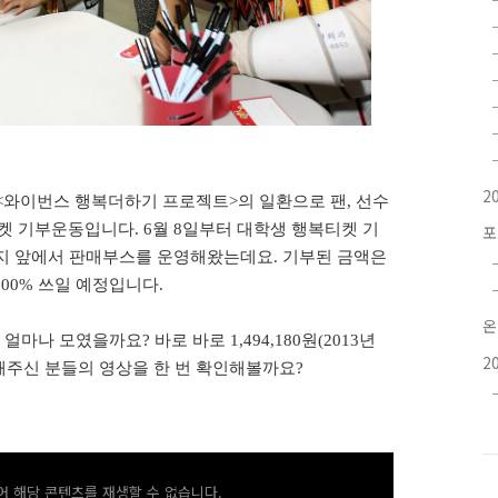
2
<
와이번스 행복더하기 프로젝트
>
의 일환으로 팬
,
선수
티켓 기부운동입니다
. 6
월
8
일부터 대학생 행복티켓 기
포
지 앞에서 판매부스를 운영해왔는데요
.
기부된 금액은
100%
쓰일 예정입니다
.
온
 얼마나 모였을까요
?
바로 바로
1,494,180
원
(2013
년
2
해주신 분들의 영상을 한 번 확인해볼까요
?
 해당 콘텐츠를 재생할 수 없습니다.