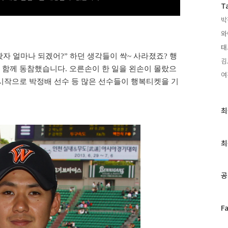
T
박
와
태
봤자 얼마나 되겠어
?”
하던 생각들이 싹
~
사라졌죠
?
행
김
 함께 동참했습니다
.
오른손이 한 일을 왼손이 몰랐으
여
시작으로 박정배 선수 등 많은 선수들이 행복티켓을 기
최
최
근
글
과
최
인
기
글
공
페
F
이
스