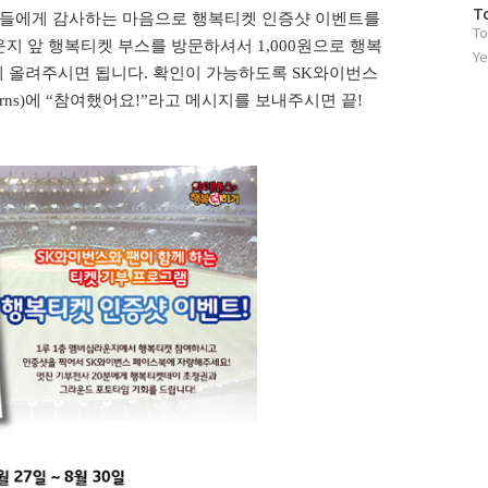
방
T
분들에게 감사하는 마음으로 행복티켓 인증샷 이벤트를
To
문
운지 앞 행복티켓 부스를 방문하셔서
1,000
원으로 행복
자
Ye
에 올려주시면 됩니다
.
확인이 가능하도록
SK
와이번스
수
rns)
에
“
참여했어요
!”
라고 메시지를 보내주시면 끝
!