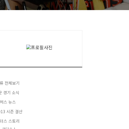
류 전체보기
군 경기 소식
처스 뉴스
013 시즌 결산
더스 스토리
랜더스人