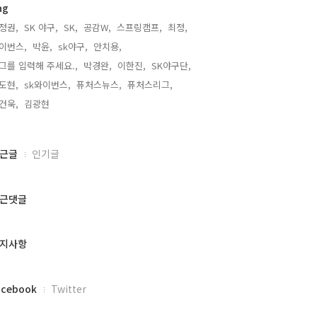
ag
정권,
SK 야구,
SK,
공감W,
스프링캠프,
최정,
이번스,
박윤,
sk야구,
안치용,
그를 입력해 주세요.,
박경완,
이한진,
SK야구단,
도현,
sk와이번스,
퓨처스뉴스,
퓨처스리그,
건욱,
김광현,
근글
인기글
근댓글
지사항
acebook
Twitter