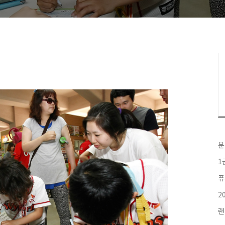
분
1
퓨
2
랜