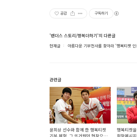
공감
구독하기
'랜더스 스토리/행복더하기'의 다른글
현재글
아름다운 기부천사를 찾아라 '행복티켓 인
관련글
윤희상 선수와 함께 한 행복티켓
행복티켓을
기부 체험, 그 뜨거웠던 현장으로
희망메시지