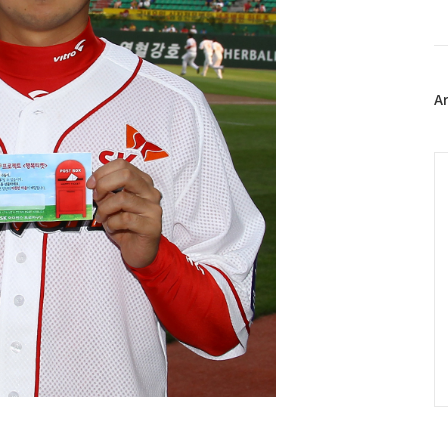
북
트
위
터
플
A
러
그
인
C