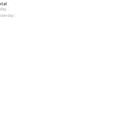
otal
day :
sterday :