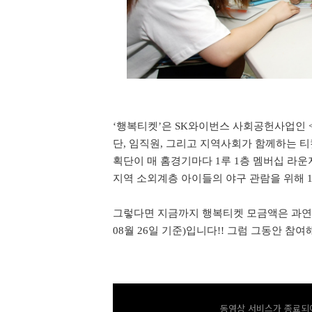
‘
행복티켓
’
은
SK
와이번스 사회공헌사업인
단
,
임직원
,
그리고 지역사회가 함께하는 
획단이 매 홈경기마다
1
루
1
층 멤버십 라운
지역 소외계층 아이들의 야구 관람을 위해
그렇다면 지금까지 행복티켓 모금액은 과연
08
월
26
일 기준
)
입니다
!!
그럼 그동안 참여
동영상 서비스가 종료되어