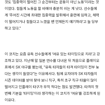
것도
'
집중력이 떨어진 그 순간부터는 운동이 아닌 노동
'
이라는 것
이었다
.
힘들게 노동을 할 바에야 충분히 쉬는 게 낫다
.
선수들에
게
'
주어진 시간에 최대한 집중력을 발휘해서 훈련에 임하고
,
체력
이 떨어지거나 힘들다고 느꼈을 땐 언제든지 얘기하라
'
고 늘 당부
하고 있다
."
이 코치는 요즘 유독 선수들에게
'
여유 있는 타이밍으로 치라
'
고 강
조하고 있다
.
지난해 말 일본 연수를 다녀온 뒤 처음으로 플레이오
프에서
SK
야구를 봤는데
, "
유독 타자들의 타격 타이밍이 전부 늦
다는 생각이 들었다
"
는 이유에서다
.
팀에 오자마자
SK
타자들의
시즌 데이터를 받아 찾아 보니 직구
,
특히 초구 직구 타율이 많이
떨어지고 인플레이 타구가 무척 적다는 점도 발견했다
.
타격의 첫
번째 기본을
'
타이밍
'
이라 생각하는 이 코치가
'
여유
'
를 강조하게 된
이유다
.