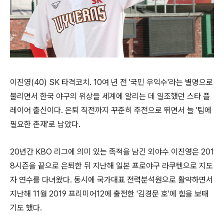
이진영
(40) SK
타격코치
. 10
여 년 전
'
국민 우익수
'
라는 별명으로
불리면서 한국 야구의 위상을 세계에 알리는 데 일조했던 스타 플
레이어 출신이다
.
은퇴 직전까지 꾸준히 주전으로 뛰면서 늘
'
팀에
필요한 존재
'
로 남았다
.
20
년간
KBO
리그에 의미 있는 족적을 남긴 외야수 이진영은
201
8
시즌을 끝으로 은퇴한 뒤 지난해 일본 프로야구 라쿠텐으로 지도
자 연수를 다녀왔다
.
동시에 국가대표 전력분석원으로 활약하면서
지난해
11
월
2019
프리미어
12
에 출전한
'
김경문 호
'
에 힘을 보태
기도 했다
.