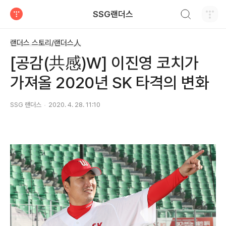
검색하기
SSG랜더스
티스토리
랜더스 스토리/랜더스人
[공감(共感)W] 이진영 코치가
가져올 2020년 SK 타격의 변화
SSG 랜더스
2020. 4. 28. 11:10