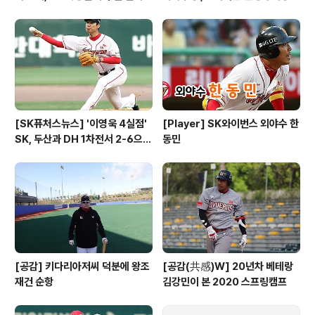
[SK퓨처스뉴스] '이영욱 4실점'
[Player] SK와이번스 외야수 한
SK, 두산과 DH 1차전서 2-6으로
동민
패배
[공감] 키다리아저씨 덕분에 왕조
[공감(共感)W] 20년차 베테랑
재건 순항
김강민이 본 2020 스프링캠프