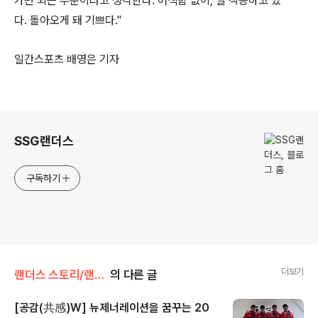
가면 되는 부분이라고 생각한다
.
어색함 없이
,
잘 적응하고 있
다
.
돌아오게 돼 기쁘다
."
일간스포츠 배영은 기자
로그 정보
SSG랜더스
구독하기
더보기
랜더스 스토리/랜더스人
의 다른 글
[공감(共感)W] 뉴제너레이션을 꿈꾸는 20