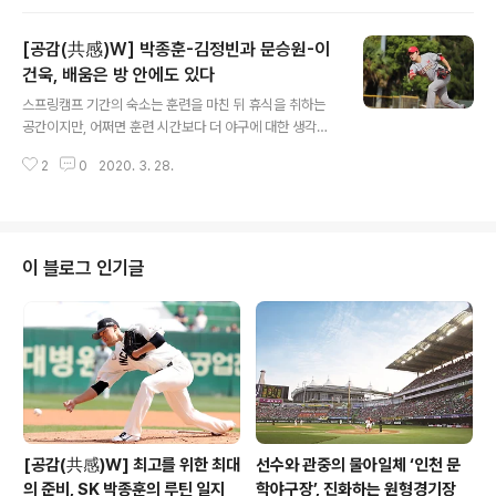
식이 많을 수밖에 없고, 자연스럽게 지인들과 어울릴 수도
있다. 만에 하나 선수 1명이라도 코로나19에 감염될 경우
[공감(共感)W] 박종훈-김정빈과 문승원-이
선수단 전체로 퍼질 수 있다는 위기 의식이 이런 적극적인
조치로 나타났다. 현재 합숙 생활을 하고 있는 인원은 무려
건욱, 배움은 방 안에도 있다
글 내용
69명이나 된다. 선수들이 55명, 코칭스태프 11명, 프런트
스프링캠프 기간의 숙소는 훈련을 마친 뒤 휴식을 취하는
3명 등이다. 이중 강화 SK 퓨처스파크 숙소를 쓰는 인원은
공간이지만, 어쩌면 훈련 시간보다 더 야구에 대한 생각으
총 54명이다. 수펙스 팀(1군), 23명과 퓨처스 팀(2군) 27
로 가득 차는 곳이기도 하다. 특히 그 안에 두 사람이 있다
명에 이종운 퓨처스 감독 등 코칭스태프 4명이 사용하고
2
0
2020. 3. 28.
면, 공간과 시간을 공유하는 그들의 생각과 대화가 쌓이며
있..
건강한 시너지를 만들기도 한다. 지난해 같은 방을 쓰며 의
기투합했던 박종훈과 문승원은 올해 캠프에서는 각자 새로
운 룸메이트를 만났다. 박종훈은 김정빈과, 문승원은 이건
욱과 동고동락하며 캠프를 치렀다. SK의 새로운 토종 에이
이 블로그 인기글
스를 바라보는 선배들은 후배들에게 조언을 아끼지 않았으
며, SK 마운드의 새로운 한 자리를 노리는 후배들은 선배
들의 모습을 기꺼이 거울로 삼았다. ◆박종훈의 멘탈을 삼
킨 김정빈 "노트가 없다고 해서 3년 전에 썼던 노트 반대쪽
을 쓰라고 빌려줬어요. 들은 얘기나 ..
[공감(共感)W] 최고를 위한 최대
선수와 관중의 물아일체 ‘인천 문
의 준비, SK 박종훈의 루틴 일지
학야구장’, 진화하는 원형경기장