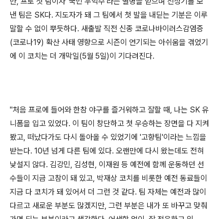
만
,
프로 첫 팀이자
'
국민 우익수
'
라는 별명을 얻으며 전성기를 보
낸 팀은
SK
다
.
지도자가 돼 그 팀에서 첫 발을 내딛는 기분은 이루
말할 수 없이 뿌듯하다
.
새출발 직전 신종 코로나바이러스감염증
(
코로나
19)
확산 사태 영향으로 시즌이 연기되는 아쉬움을 겪었기
에 이 코치는 더 개막일
(5
월
5
일
)
이 기다려진다
.
"
처음 프로에 들어와 한참 야구를 즐거워하고 잘할 때
,
나는
SK
유
니폼을 입고 있었다
.
이 팀이 창단하고 첫 우승하는 장면을 다 지켜
봤고
,
떠났다가도 다시 돌아올 수 있었기에
'
고향팀
'
이라는 느낌을
받는다
. 10
년 넘게 다른 팀에 있다
.
오랜만에 다시 왔는데도 전혀
낯설지 않다
.
김강민
,
김성현
,
이재원 등 예전에 함께 운동하던 선
수들이 지금 고참이 돼 있고
,
박재상 코치를 비롯한 예전 동료들이
지금 다 코치가 돼 있어서 더 그런 것 같다
.
팀 자체는 예전과 많이
다르고 새로운 부분도 많겠지만
,
그런 부분은 내가 또 바꾸고 맞춰