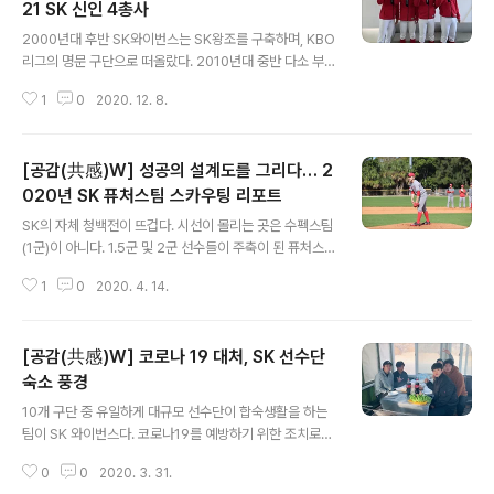
21 SK 신인 4총사
글 내용
2000년대 후반 SK와이번스는 SK왕조를 구축하며, KBO
리그의 명문 구단으로 떠올랐다. 2010년대 중반 다소 부
침이 있긴 했지만, 2018년 한국시리즈 우승으로 SK는 10
1
0
2020. 12. 8.
년 넘는 기간 비룡 왕조라는 위엄을 달성했다. 하지만 왕조
의 주축들도 이제 하나둘씩 그라운드를 떠나고 있고, 20대
초반이었던 선수들도 이제 30대 중반이 됐다. 이제 비룡군
[공감(共感)W] 성공의 설계도를 그리다… 2
단은 미래를 생각해야 한다. 젊은 비룡들이 무럭무럭 자라
야 SK왕조를 다시 꿈꿔볼 수 있다. SK가 지명한 2021년
020년 SK 퓨처스팀 스카우팅 리포트
글 내용
신인들은 다분히 미래를 염두에 둔 인재들이다. 물론 1차지
SK의 자체 청백전이 뜨겁다. 시선이 몰리는 곳은 수펙스팀
명 김건우를 비롯, 지명된 신인들도 SK 왕조를 이끌었던
(1군)이 아니다. 1.5군 및 2군 선수들이 주축이 된 퓨처스
주역들의 후계자를 꿈꾸고 있다. 2021 신인 4총사의 당찬
팀(2군)이 형님들을 연일 괴롭히며 화제의 중심에 떠올랐
각오를 들어보는 시간을 가져봤다. ‘성공한 슼린이’ 김건우
1
0
2020. 4. 14.
다. 패기는 물론이고, 과감한 플레이로 성공적인 오디션 무
의 당찬 포..
대를 만들고 있다. 올해 육성 시스템을 대대적으로 개편한
SK가 입가의 미소를 짓기 충분한 상승세다. 플로리다 캠프
[공감(共感)W] 코로나 19 대처, SK 선수단
당시부터 퓨처스팀을 유심히 지켜보고 조언을 아끼지 않은
염경엽 SK 감독 또한 “선수들이 무엇을 해야 할지 정확하
숙소 풍경
글 내용
게 알고 훈련을 했다. 다들 열심히 했다”면서 흐뭇한 미소
10개 구단 중 유일하게 대규모 선수단이 합숙생활을 하는
를 숨기지 않는다. 청백전 일정이 계속되고 있는 지금, 전지
팀이 SK 와이번스다. 코로나19를 예방하기 위한 조치로
훈련에는 참가하거나 청백전에 뛰고 있으나 팬들에게 아직
수펙스 팀(1군), 퓨처스 팀(2군) 선수 중 미혼 선수들은 모
은 다소 낯선 어린 선수(만 26세 이하)들의 스카우팅 리포
0
0
2020. 3. 31.
두 숙소에서 생활하도록 했다. 미혼 선수들은 아무래도 외
트를 모았다. 이들이 ..