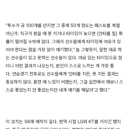
"
투수가 공
100
개를 던지면 그 중에
50
개 정도는 패스트볼 계열
아닌가
.
직구가 왔을 때 못 치거나 타이밍이 늦으면
(
안타를 칠
)
확
률이 떨어질 수밖에 없다
.
그래서 선수들에게 타이밍에 여유가 있
어야 한다는 점을 가장 많이 얘기했다
."
늘 그렇듯이
,
말한 대로 하
는 선수들이 있고 못하는 선수들이 있다
.
여유 있는 타이밍으로 쳤
더니 어떤 결과가 나오는지
,
본인이 스스로 느끼는 게 가장 좋
다
.
연습경기 전후로도 선수들에게
'
안타를 치든
,
못 치든 결과는
중요하지 않다
.
훈련 때 느낌이 어땠는지
,
그걸 실전에서 해보니 스
스로 좋았는지 안 좋았는지만 내게 얘기를 해달라
'
고 했다
."
이 코치는
SK
에 애착이 깊다
.
현역 시절
LG
와
KT
를 거치긴 했지