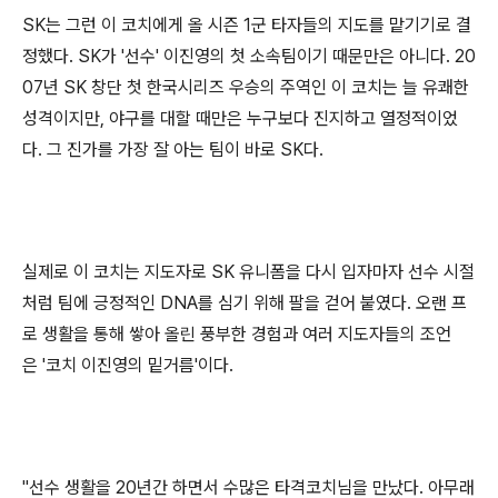
SK
는 그런 이 코치에게 올 시즌
1
군 타자들의 지도를 맡기기로 결
정했다
. SK
가
'
선수
'
이진영의 첫 소속팀이기 때문만은 아니다
. 20
07
년
SK
창단 첫 한국시리즈 우승의 주역인 이 코치는 늘 유쾌한
성격이지만
,
야구를 대할 때만은 누구보다 진지하고 열정적이었
다
.
그 진가를 가장 잘 아는 팀이 바로
SK
다
.
실제로 이 코치는 지도자로
SK
유니폼을 다시 입자마자 선수 시절
처럼 팀에 긍정적인
DNA
를 심기 위해 팔을 걷어 붙였다
.
오랜 프
로 생활을 통해 쌓아 올린 풍부한 경험과 여러 지도자들의 조언
은
'
코치 이진영의 밑거름
'
이다
.
"
선수 생활을
20
년간 하면서 수많은 타격코치님을 만났다
.
아무래