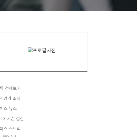
류 전체보기
군 경기 소식
처스 뉴스
013 시즌 결산
더스 스토리
랜더스人