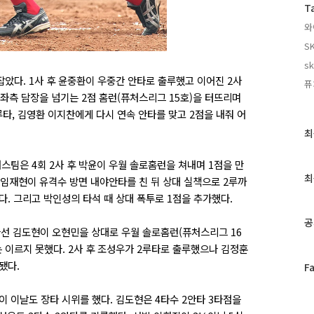
T
와
SK
s
잡았다. 1사 후 윤중환이 우중간 안타로 출루했고 이어진 2사
퓨
 좌측 담장을 넘기는 2점 홈런(퓨처스리그 15호)을 터뜨리며
루타, 김영환 이지찬에게 다시 연속 안타를 맞고 2점을 내줘 어
최
최
근
글
처스팀은 4회 2사 후 박윤이 우월 솔로홈런을 쳐내며 1점을 만
과
최
. 임재현이 유격수 방면 내야안타를 친 뒤 상대 실책으로 2루까
인
. 그리고 박인성의 타석 때 상대 폭투로 1점을 추가했다.
기
글
공
나선 김도현이 오현민을 상대로 우월 솔로홈런(퓨처스리그 16
 이르지 못했다. 2사 후 조성우가 2루타로 출루했으나 김정훈
됐다.
페
F
이
스
 이날도 장타 시위를 했다. 김도현은 4타수 2안타 3타점을
북