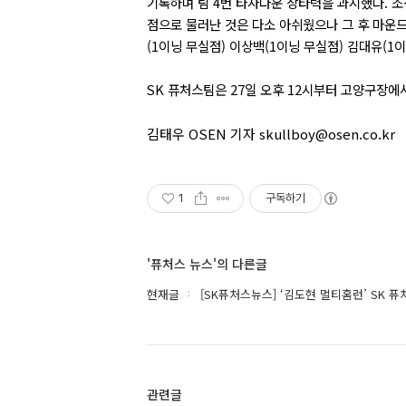
기록하며 팀 4번 타자다운 장타력을 과시했다. 조
점으로 물러난 것은 다소 아쉬웠으나 그 후 마운드
(1이닝 무실점) 이상백(1이닝 무실점) 김대유(1
SK 퓨처스팀은 27일 오후 12시부터 고양구장에
김태우 OSEN 기자 skullboy@osen.co.kr
1
구독하기
'퓨처스 뉴스'의 다른글
현재글
[SK퓨처스뉴스] ‘김도현 멀티홈런’ SK 퓨
관련글