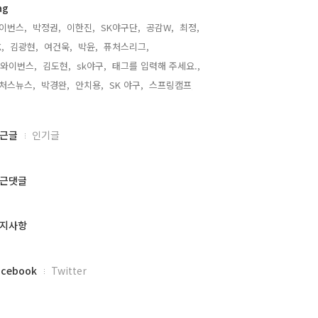
ag
이번스,
박정권,
이한진,
SK야구단,
공감W,
최정,
,
김광현,
여건욱,
박윤,
퓨처스리그,
k와이번스,
김도현,
sk야구,
태그를 입력해 주세요.,
처스뉴스,
박경완,
안치용,
SK 야구,
스프링캠프,
근글
인기글
근댓글
지사항
acebook
Twitter