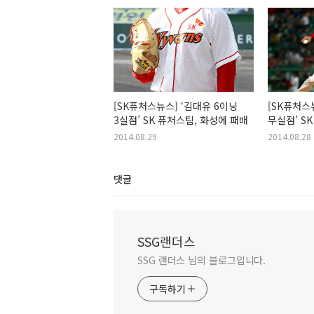
[SK퓨처스뉴스] ‘김대유 6이닝
[SK퓨처스
3실점’ SK 퓨처스팀, 화성에 패배
무실점’ S
패배
2014.08.29
2014.08.28
댓글
SSG랜더스
SSG 랜더스 님의 블로그입니다.
구독하기