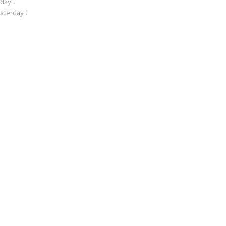
day :
sterday :