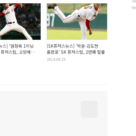
To
문
자
Ye
수
뉴스] ‘엄정욱 1이닝
[SK퓨처스뉴스] ‘박윤-김도현
K 퓨처스팀, 고양에
홈런포’ SK 퓨처스팀, 2연패 탈출
2014.08.25