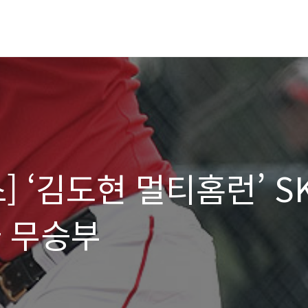
] ‘김도현 멀티홈런’ S
와 무승부