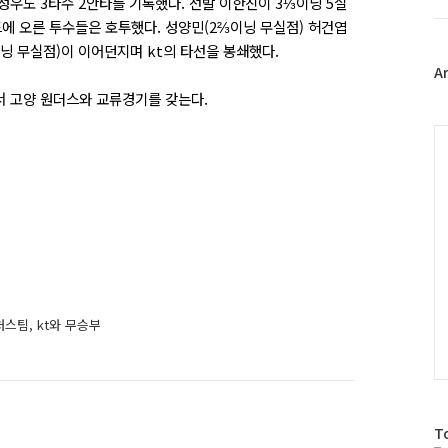
성우도 3타수 2안타를 기록했다. 선발 이한진이 3⅓이닝 5실
트
에 오른 투수들은 호투했다. 성양민(2⅔이닝 무실점) 허건엽
위
이닝 무실점)이 이어던지며 kt의 타선을 봉쇄했다.
터
플
A
러
서 고양 원더스와 교류경기를 갖는다.
그
인
C
처스팀, kt와 무승부
방
T