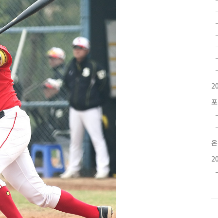
2
포
온
2